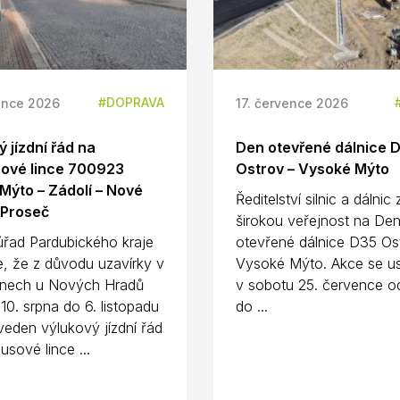
DOPRAVA
ence 2026
17. července 2026
 jízdní řád na
Den otevřené dálnice 
ové lince 700923
Ostrov – Vysoké Mýto
Mýto – Zádolí – Nové
Ředitelství silnic a dálnic
 Proseč
širokou veřejnost na De
úřad Pardubického kraje
otevřené dálnice D35 Os
e, že z důvodu uzavírky v
Vysoké Mýto. Akce se us
nech u Nových Hradů
v sobotu 25. července o
10. srpna do 6. listopadu
do ...
eden výlukový jízdní řád
usové lince ...