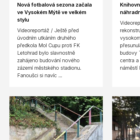
Nová fotbalová sezona začala
Knihovn
ve Vysokém Mýtě ve velkém
náhradn
stylu
Videorep
Videoreportáž / Ještě před
rekonstr
úvodním utkáním druhého
vysokom
předkola Mol Cupu proti FK
přesunul
Letohrad bylo slavnostně
budovy T
zahájeno budování nového
centra a
zázemí městského stadionu.
náměstí 
Fanoušci si navíc ...