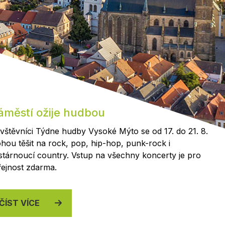
Kontakty
áměstí ožije hudbou
vštěvníci Týdne hudby Vysoké Mýto se od 17. do 21. 8.
hou těšit na rock, pop, hip-hop, punk-rock i
stárnoucí country. Vstup na všechny koncerty je pro
řejnost zdarma.
ČÍST VÍCE